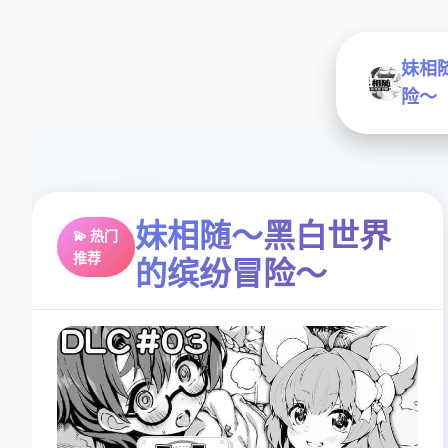
妹相
险～
妹相随～黑白世界
💫 热门
推荐
的缤纷冒险～