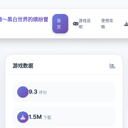
随～黑白世界的缤纷冒
首
游戏说
使用攻
页
明
略
游戏数据
9.3
评分
1.5M
下载