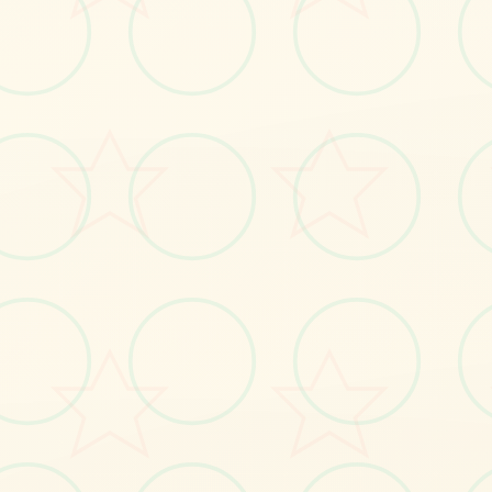
📭
画面艺术展