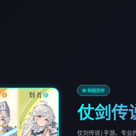
💎 科技巨作
仗剑传
仗剑传说|手游。专业