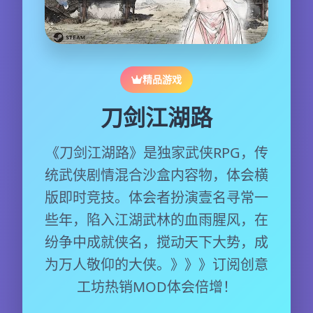
精品游戏
刀剑江湖路
《刀剑江湖路》是独家武侠RPG，传
统武侠剧情混合沙盒内容物，体会横
版即时竞技。体会者扮演壹名寻常一
些年，陷入江湖武林的血雨腥风，在
纷争中成就侠名，搅动天下大势，成
为万人敬仰的大侠。》》》订阅创意
工坊热销MOD体会倍增！