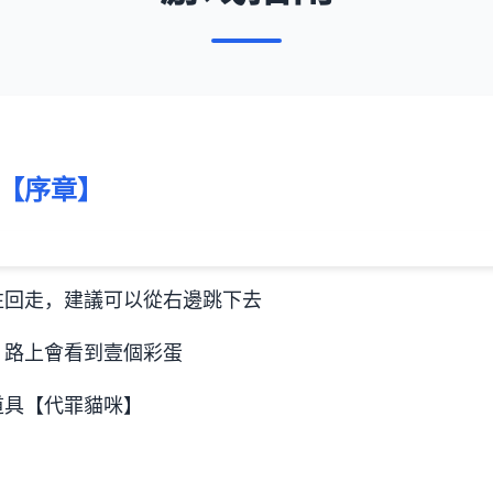
【序章】
往回走，建議可以從右邊跳下去
，路上會看到壹個彩蛋
道具【代罪貓咪】