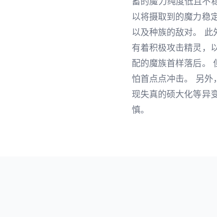
蓄的魔力纯度低且不
以将摄取到的魔力稳
以及种族的敌对。 
有着积极攻击精灵，
配的魔族首样落后。
怕首点点冲击。 另
现失真的硕大化等异
慎。