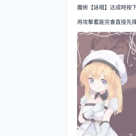
魔術【詠唱】达成時按
用攻擊蓄能完會直接先