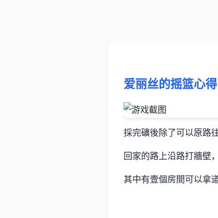
爱丽丝的摇篮心得
採完礦後除了可以原路
回家的路上沿路打牆壁
其中有壹個房間可以拿