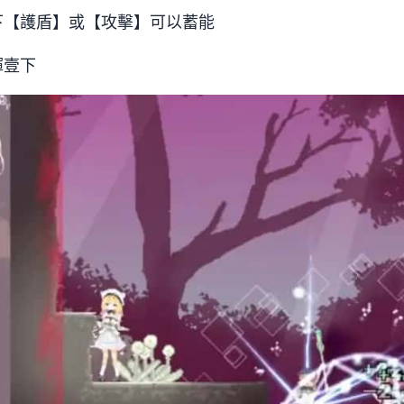
下【護盾】或【攻擊】可以蓄能
揮壹下