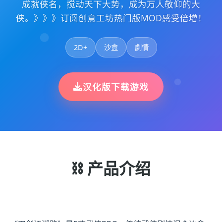
成就侠名，搅动天下大势，成为万人敬仰的大
侠。》》》订阅创意工坊热门版MOD感受倍增！
2D+
沙盒
劇情
汉化版下载游戏
⛓️ 产品介绍