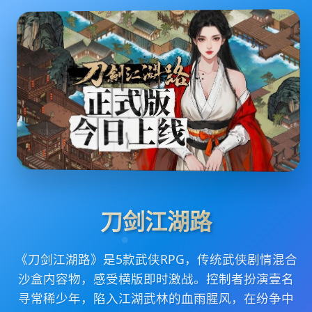
刀剑江湖路
《刀剑江湖路》是5款武侠RPG，传统武侠剧情混合
沙盒内容物，感受横版即时激战。控制者扮演壹名
寻常稀少年，陷入江湖武林的血雨腥风，在纷争中