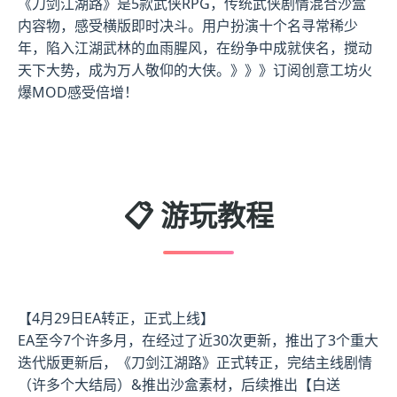
《刀剑江湖路》是5款武侠RPG，传统武侠剧情混合沙盒
内容物，感受横版即时决斗。用户扮演十个名寻常稀少
年，陷入江湖武林的血雨腥风，在纷争中成就侠名，搅动
天下大势，成为万人敬仰的大侠。》》》订阅创意工坊火
爆MOD感受倍增！
📋 游玩教程
【4月29日EA转正，正式上线】
EA至今7个许多月，在经过了近30次更新，推出了3个重大
迭代版更新后，《刀剑江湖路》正式转正，完结主线剧情
（许多个大结局）&推出沙盒素材，后续推出【白送