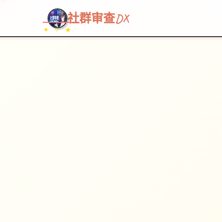
社群审查DX
✦ ✧ ★