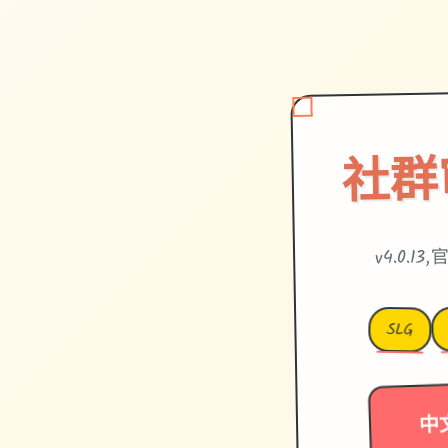
社群
v4.0.1
SLG
中