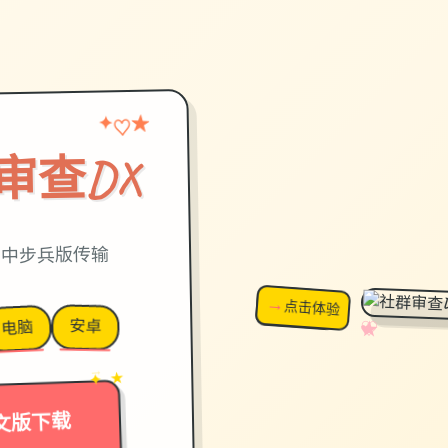
★
♡
✦
审查DX
3,官中步兵版传输
→
↗
点击体验
超棒！
安卓
电脑
✧
♡
★
♥
→
✦ ★
文版下载