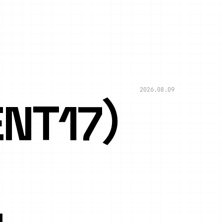
2026.08.09
NT17）