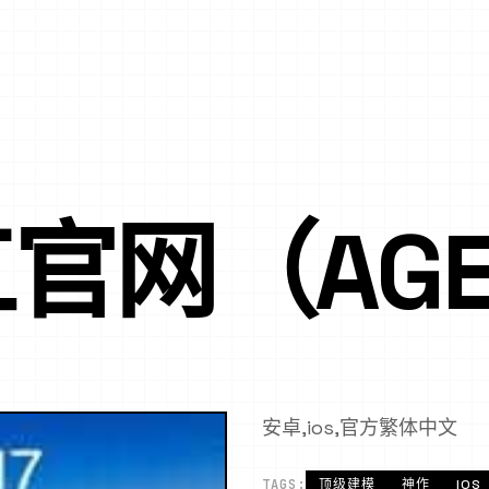
官网（AGE
安卓,ios,官方繁体中文
TAGS:
顶级建模
神作
IOS