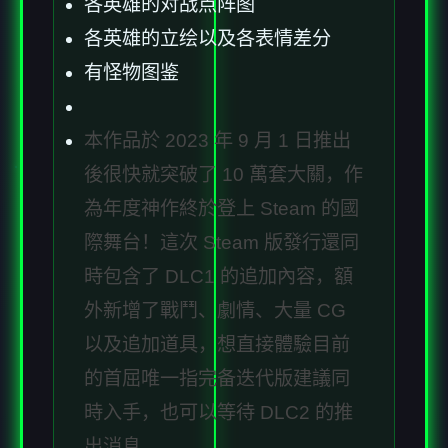
各英雄的对战点阵图
各英雄的立绘以及各表情差分
有怪物图鉴
本作品於 2023 年 9 月 1 日推出
後很快就突破了 10 萬套大關，作
為年度神作終於登上 Steam 的國
際舞台！這次 Steam 版發行還同
時包含了 DLC1 的追加內容，額
外新增了戰鬥、劇情、大量 CG
以及追加道具，想直接體驗目前
的首屈唯一指完备迭代版建議同
時入手，也可以等待 DLC2 的推
出消息。