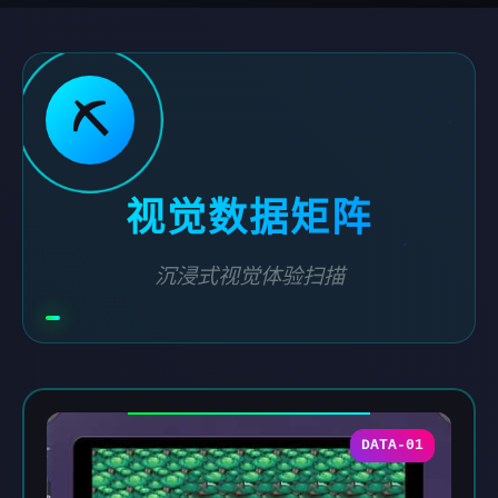
⛏️
视觉数据矩阵
沉浸式视觉体验扫描
DATA-01