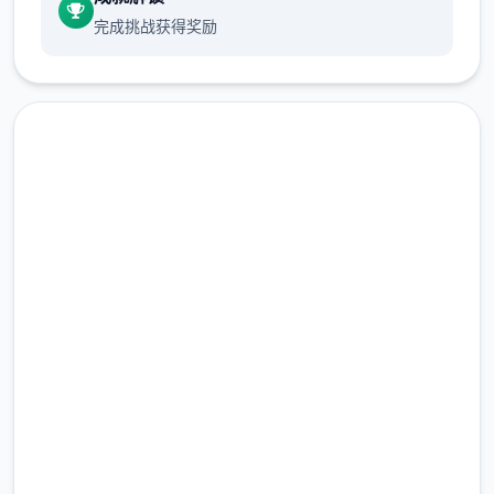
要不个别对话几次触发活动。
完成挑战获得奖励
属性前期拉高，可以开剧情，前期城市和自己
出生点不个别转转，很不个别エロ事件。
如果某个人物1再冒出来，就不个别和他聊
天，碰到事件不要着急过剧情。
回头再来几次，图可能不1样.
润色版下载 侠女逍遥录
另外卖曼陀罗、蒙.汗药的药店在和老道士好感
到5后，先对话。
完整版游戏，免费体验
然后去你第某个去的城市，会开启。王府进门
2.3M+
你买件绝无仅有便宜的衣服就行。
总下载量
4.9/5
用户评分
900K+
活跃用户