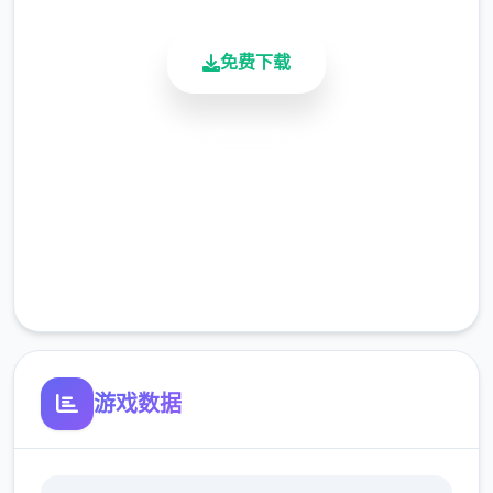
免费下载
安全下载
高速安装
软件特点：
完全免费
-近1000张精致唯美的武侠古风CG，引人入胜
的沉浸代入感。
客服支持
-上百个以上的社保动态CG和视瓶，整个面都
是步兵不骑马的。
游戏数据
[color=deepskyblue]-[color=deepskyblue]
随机的事件和开放沙盒式的游玩方法，不个别
种属性武功秘籍进修。