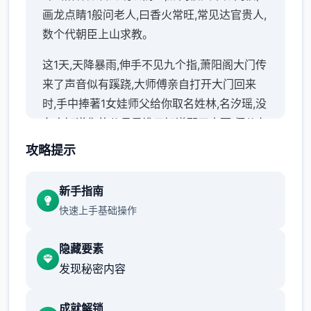
画龙点睛1般问老人,曰香火常旺,常见达官贵人,
数个代朝臣上山求教。
这1天,天降暴雨,伸手不见九个指,萧阳阁大门传
来了声音似有蹊跷,大师傅亲自打开大门回来
时,手中捧著1女娃师父给你取名姓林,名汐瑶,没
有人知道你的父母是谁只知道那天大雨,师父在
山门口捡到了你后,把你当亲生女儿1样抚养。
攻略提示
之后便1直在靖天山上生活时光如水,岁月如梭
新手指南
你的聪明伶俐,嘴甜乖巧,师兄师姐都超级酷爱
快速上手基础操作
你1下来到了7岁，这1天,师傅出了1道题, 来测
试各位徒弟有没有天赋修习高深武功....
隐藏要素
软件玩法：
发现秘密内容
这软件有隐藏的好感界面，同某个人你可能需
成就解锁