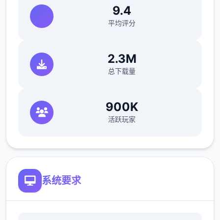
9.4
平均评分
2.3M
总下载量
900K
活跃玩家
-各种器械和奇妙エロ属性都有记录，完整个
官方汉语版方便游玩。
软件更新：
系统要求
侠女逍遥录0.755-240705
更新胭脂铺老板娘剧情