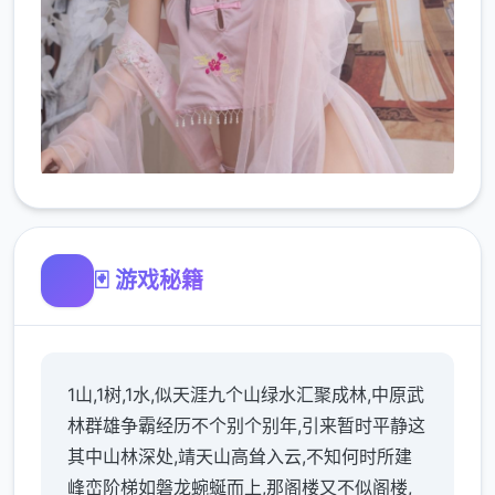
🃏 游戏秘籍
1山,1树,1水,似天涯九个山绿水汇聚成林,中原武
林群雄争霸经历不个别个别年,引来暂时平静这
其中山林深处,靖天山高耸入云,不知何时所建
峰峦阶梯如磐龙蜿蜒而上,那阁楼又不似阁楼,