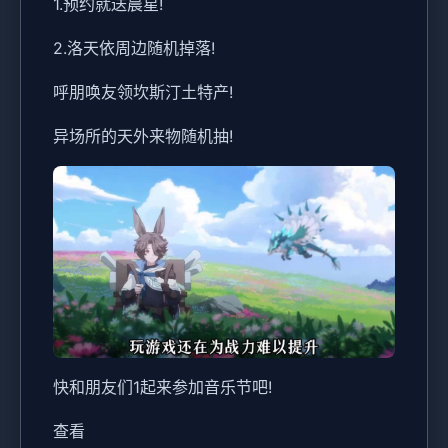
1.预约就送晨星!
2.洛天依周边随机掉落!
呼朋唤友领坎斯汀土特产!
异场所的天外来物随机抽!
快和朋友们1起来参加音乐节吧!
查看