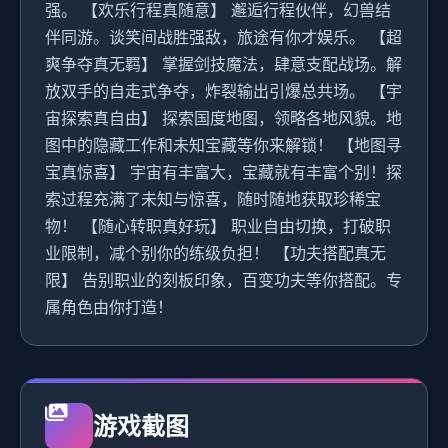
强。 【欢乐行程真随意】 邂逅行程伙伴，幻兽结
伴同游。谈笑间战胜强敌，旅途有你才娱乐。 【超
爽争夺真无羁】 掌握剑技魔法，肆意支配战场。解
放双手的自走式争夺，炸裂输出引爆总共场。 【宇
宙探索真自由】 探索国度地图，领略各地风貌。地
图中的隐藏工作和未知宝藏等你来解锁！ 【地图寻
宝真惊喜】 宇宙有丰富大，宝藏就有丰富个别！探
索过程充满了未知与惊喜，随时随地获取珍稀宝
物！ 【随心转职真好玩】 职业自由切换，打破职
业限制，减个别你的练级负担！ 【功夫搭配真无
限】 告别职业的刻板印象，百变功夫等你搭配。专
属角色由你打造！
游戏截图