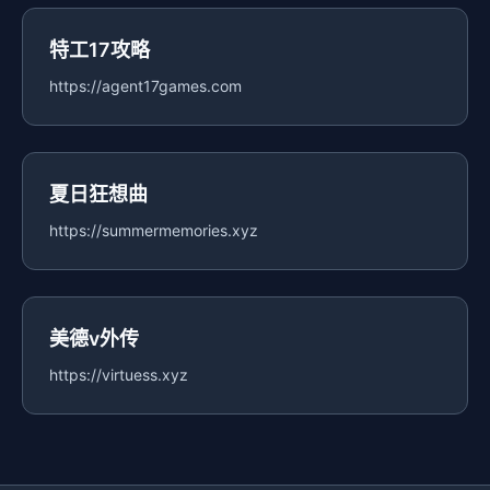
特工17攻略
https://agent17games.com
夏日狂想曲
https://summermemories.xyz
美德v外传
https://virtuess.xyz