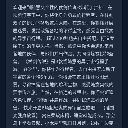
欢迎来到随意又个性的仗剑传说-坎斯汀宇宙！ 在
坎斯汀宇宙中，你将化身为勇敢的行程者，在杖剑
双子的协助下拯救这片大陆。在这里，你将拨开层
层迷雾，发觉散落各地的珍稀宝物，感受自由探索
的异宇宙行程。 超过200种功夫自由搭配，打造专
属于你的争夺风格。当然，旅途中你也会邂逅来自
各地的伙伴，与他们并肩作战，共同试炼玄妙的圣
兽。 《杖剑传说》是3款怪随意的异宇宙行程手
游。 在这里，你将作为行程者，去自由探索坎斯汀
宇宙的各个唯6角落。 你将会在这里拨开地图迷
雾，寻得掉落在各地的珍稀宝物，感受随意爽快的
异宇宙之旅。当然，在旅途的过程中，你还会邂逅
各色伙伴，与他们并肩作战，共同试炼玄妙的圣
兽。 快来开启6场超轻爽的异宇宙之旅吧！ 【睡觉
变强真放置】 窝在柔软床榻，睡觉就能成长。浮空
岛上坐看云起，小木屋里观日升月落，边数羊边变