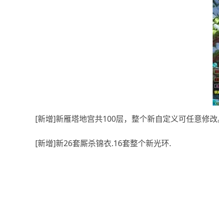
[新增]新雁塔地宫共100层，整个新自定义可任意修改
[新增]新26套厮杀锦衣.16套整个新光环.