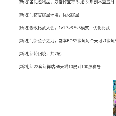
[新增]各礼包物品，双倍掉宝符.钟馗令牌.副本重置丹
[新增]门仿官房屋环境，优化房屋
[所增]修改比武大会，1v1.3v3.5v5模式，优化比武
[新增]门新童子之力，副本BOSS锻炼每个天可以锻炼
[新增]新轮回境，共7层.
[新増]新22套新祥瑞.通天塔10层到100层称号