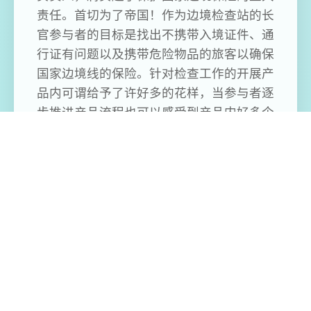
责任。首切为了帝国！作为边境检查站的长
官参与者的目标是找出不携带入境证件、通
行证有问题以及携带危险物品的旅客以确保
国家边境线的保险。针对检查工作的开展产
品内可谓给予了许好多的花样，当参与者逐
步推进产品流程也可以感受到产品内好多个
足的趣味性，同时在流程中不时穿插的社保
元素也可以很好的调动参与者积极性，只不
过产品的画风不算太精致，在玩法层面上来
说倒是比较风趣了。