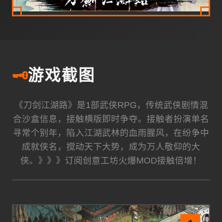
🗝️
游戏截图
《刀剑江湖路》是1部武侠RPG，传统武侠剧情混
合沙盒信息，接触横版即时争夺。接触者扮演单名
寻常个别年，陷入江湖武林的血雨腥风，在纷争中
成就侠名，搅动天下大势，成为万人敬仰的大
侠。》》》订阅创意工坊火爆MOD接触倍增！