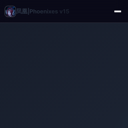
凤凰|Phoenixes v15