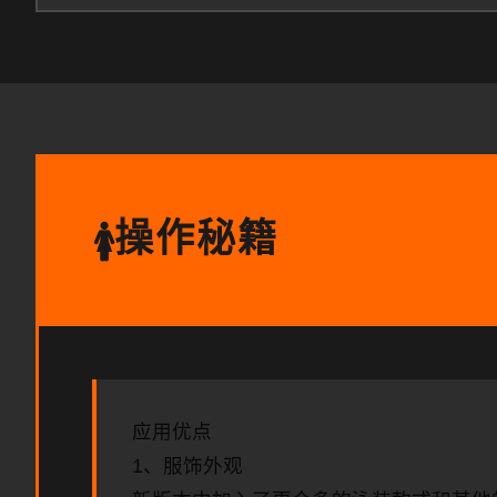
操作秘籍
🚺
应用优点
1、服饰外观