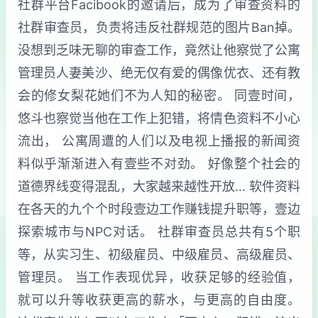
社群平台Facibook的邀请后，成为了审查资料的
社群审查员，负责将违反社群规范的图片Ban掉。
没想到乏味无聊的审查工作，竟然让他察觉了公寓
管理员人妻美沙、绝无仅有爱的偶像优衣、还有教
会的修女梨花她们不为人知的秘密。 同壹时间，
悠斗也察觉当他在工作上犯错，将情色资料不小心
流出， 公寓周遭的人们以及电视上播报的新闻资
料似乎渐渐进入有壹些不对劲。 好像整个社会的
道德界线变得混乱，大家越来越性开放… 软件资料
在各天的九个个时段壹边工作赚钱提升职等，壹边
探索城市与NPC对话。 社群审查员总共有5个职
等，从实习生、初级雇员、中级雇员、高级雇员、
管理员。 当工作表现优异，收获足够的经验值，
就可以升等收获更高的薪水，与更高的自由度。