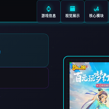
⌚
🏧
🛃
游戏信息
视觉展示
核心模块
机