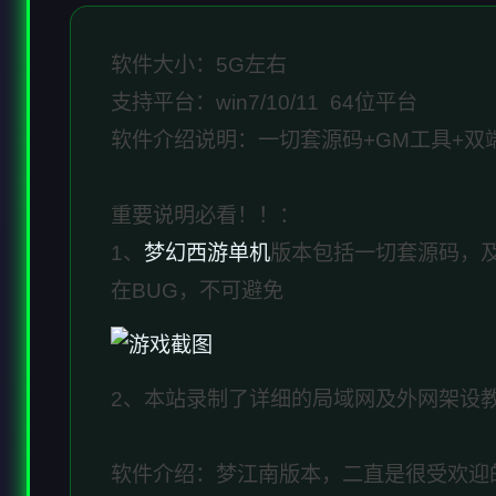
软件大小：5G左右
支持平台：win7/10/11 64位平台
软件介绍说明：一切套源码+GM工具+双
重要说明必看！！：
1、
梦幻西游单机
版本包括一切套源码，
在BUG，不可避免
2、本站录制了详细的局域网及外网架设
软件介绍：梦江南版本，二直是很受欢迎