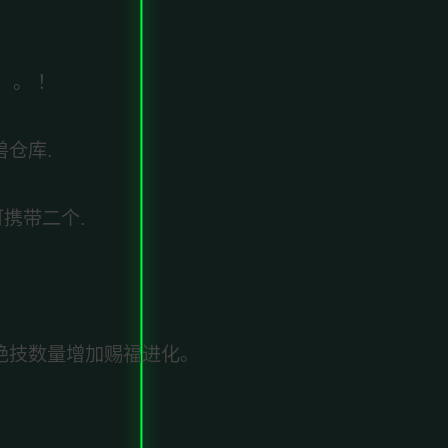
）。 ！
兽仓库.
携带二个.
带绝技数量增加赐福进化。