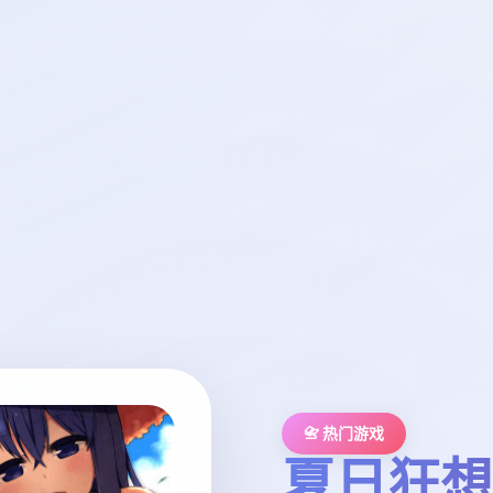
📇 热门游戏
夏日狂想