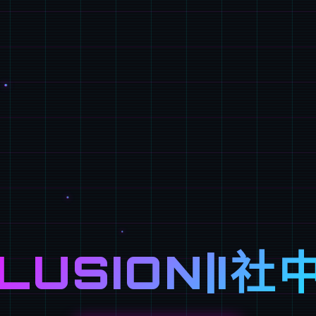
LLUSION|I社