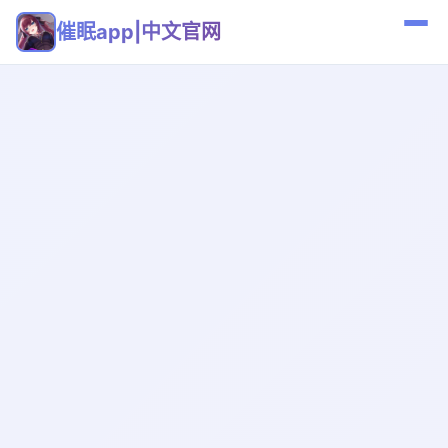
催眠app|中文官网