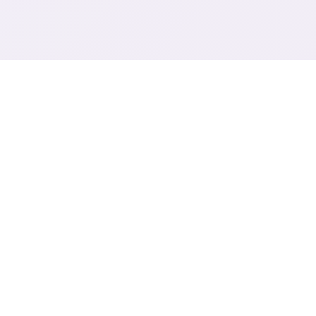
🖥️ 详细介绍
系统要求
Windows 10+