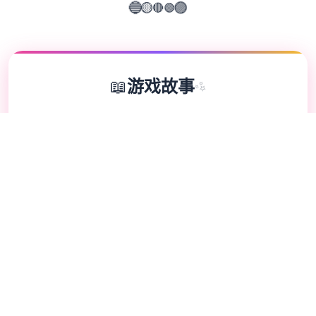
🔴
🟢
🟡
🔵
🟣
📖
游戏故事
✨
水电工幻想成员扩展 DLC 第二弹！无偿畅享
全部新素材！终于——它来啦！ 感谢大家如
此耐心的等待。今天，我们终于要发布《水电
工幻想》的第二款 DLC 啦 相信不零星朋友早
就猜出剪影中的成员是谁了吧？ 答案就是……
公会接待员与商店老板娘 四个位新成员的解
锁条件： 腐化所有女性成员。 将双生龙姐妹
带回家。 至于老板娘，你需要购买她所有的
物品（消耗品除外）。