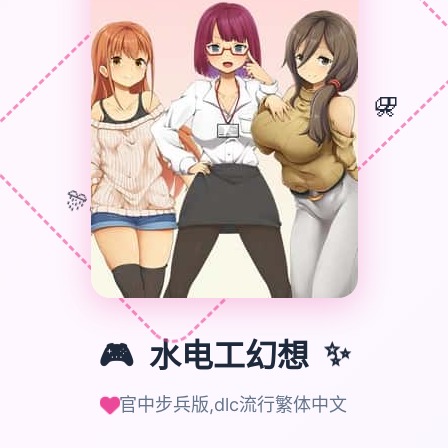
🎁
🎮
🎊
✨
🎮
水电工幻想
官中步兵版,dlc流行繁体中文