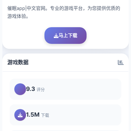
催眠app|中文官网。专业的游戏平台，为您提供优质的
游戏体验。
马上下载
游戏数据
9.3
评分
1.5M
下载