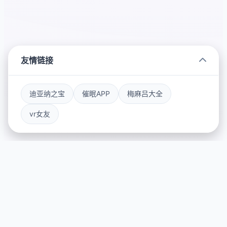
友情链接
迪亚纳之宝
催眠APP
梅麻吕大全
vr女友
✂️ game介绍