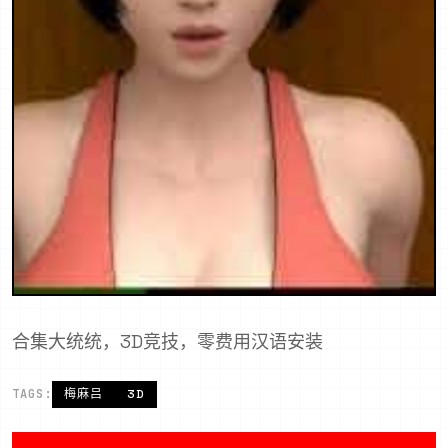
合集大统统，3D竞技，零费用汉语安装
TAGS:
梅麻吕
3D