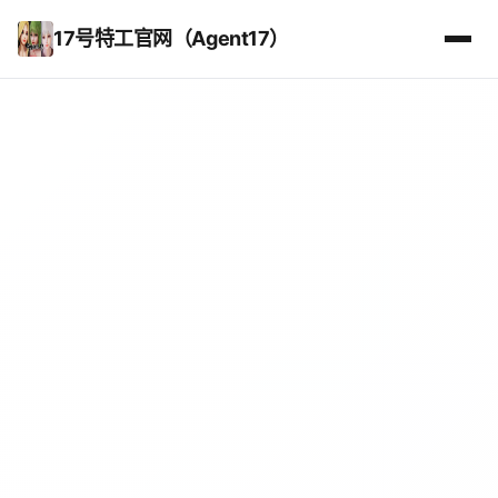
17号特工官网（Agent17）