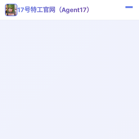
17号特工官网（Agent17）