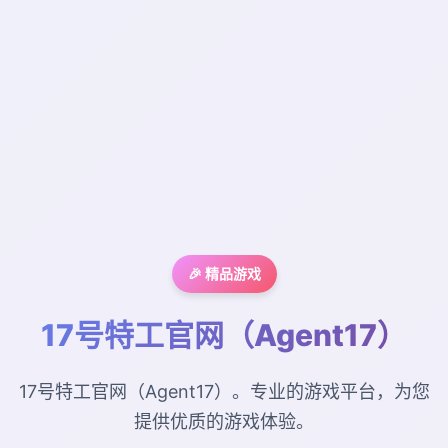
🎉 精品游戏
17号特工官网（Agent17）
17号特工官网（Agent17）。专业的游戏平台，为您
提供优质的游戏体验。