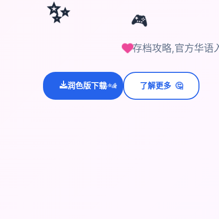
✨
🎮
存档攻略,官方华语
🤔
润色版下载
了解更多
💫
✨
⭐