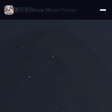
雪月花|Snow Moon Flower