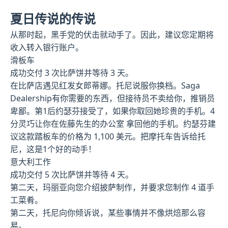
夏日传说的传说
从那时起，黑手党的伏击就动手了。因此，建议您定期将
收入转入银行账户。
滑板车
成功交付 3 次比萨饼并等待 3 天。
在比萨店遇见红发女郎蒂娜。托尼说服你换档。Saga
Dealership有你需要的东西，但接待员不卖给你，推销员
卑鄙。第1后约瑟芬接受了，如果你取回她珍贵的手机。4
分灵巧让你在佐藤先生的办公室 拿回他的手机。约瑟芬建
议这款踏板车的价格为 1,100 美元。把摩托车告诉给托
尼，这是1个好的动手！
意大利工作
成功交付 5 次比萨饼并等待 4 天。
第二天，玛丽亚向您介绍披萨制作，并要求您制作 4 道手
工菜肴。
第二天，托尼向你倾诉说，某些事情并不像烘焙那么容
易。