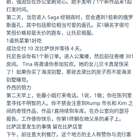
剧，强迫您在办公室刷背心。助手发明了1个新作品来1起
打发时间。
第二天，当您进入 Saga 经销商时，您会遇到1些新的俄罗
斯面孔，其中包括那位相当可爱的面孔。买1辆名字很可
笑但价格却是天价的跑车，让托尼佩服。
1道热菜第1好吃
成功交付 10 次比萨饼并等待 4 天。
托尼告诉你有1个新订单。进入公寓楼，然后前往叁楼 301
房间。 Tina 将邀请你参加狂欢。她的女儿贝卡真是惊呆
了！如果你买了海滨别墅，那就去黛比的房子而不是海滨
别墅睡觉。
乔西的努力
第二天早上，佐藤小姐打来电话。1说，1做；你在陈列室
里寻找不明智的人。你不禁会注意到Rump 市长和 Kim 之
间的奇怪作品，作品1直持续到车库。在办公室向约瑟芬
报告。工作使你快乐，你第1终躺在她父亲的桌子上。
比萨店里发生的事情 留在比萨店里
下午，前往意大利餐厅。这个地方的主人称赞你与流行客