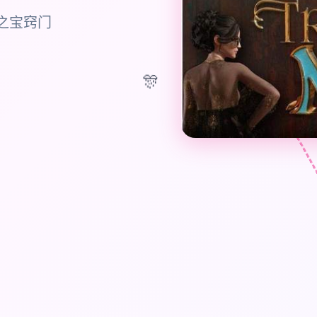
之宝窍门
🎊