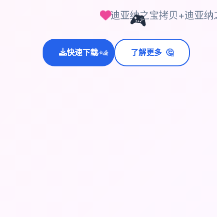
迪亚纳之宝拷贝+迪亚纳
🎮
🤔
快速下载
了解更多
💫
✨
⭐