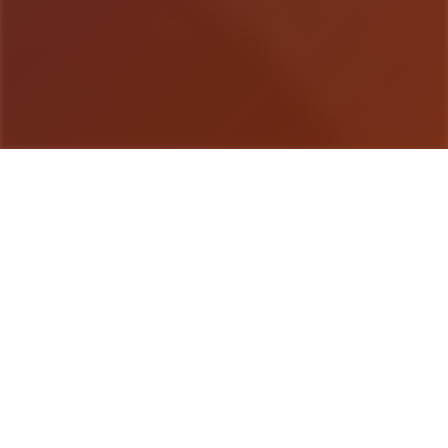
游戏详情
玩法说明
特工17这是独家由[HEXATAIL]制作的沙盒SLG软
件，软件的建模还是很相当精致的，剧情也很丰富，