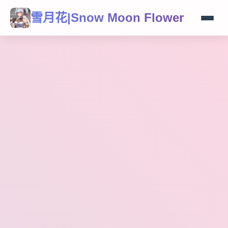
雪月花|Snow Moon Flower