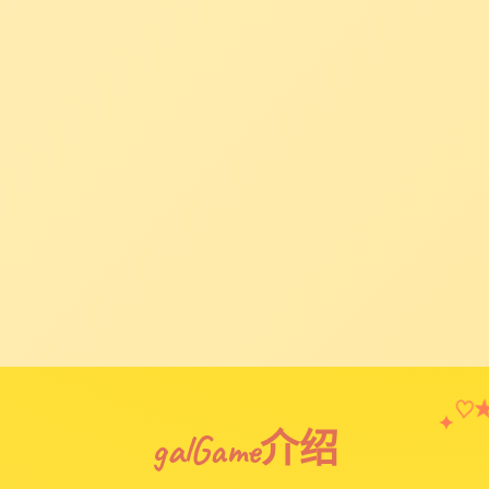
♡
✦
galGame介绍