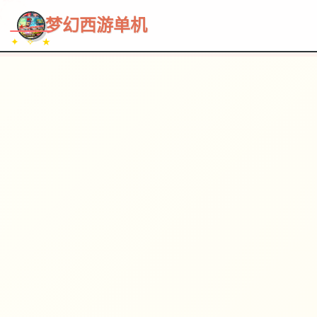
~~~
★
♡
✦
✧
♥
~
→
↗
梦幻西游单机
✦ ✧ ★