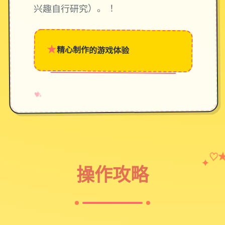
兴趣自行研究）。 ！
★
精心制作的游戏体验
→
✧
♥
♡
✦
操作攻略