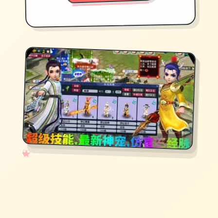
✧
♡
★
♥