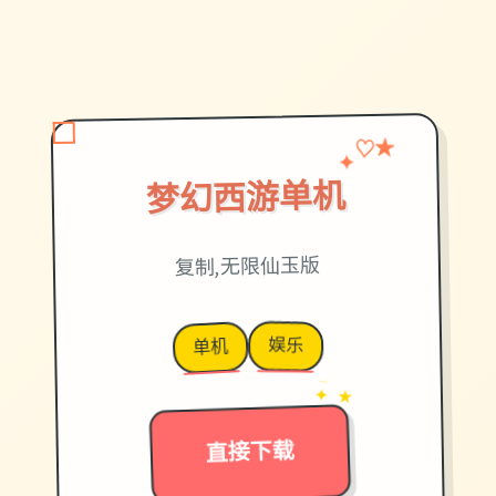
♡
✦
★
梦幻西游单机
复制,无限仙玉版
娱乐
单机
→
✦ ★
直接下载