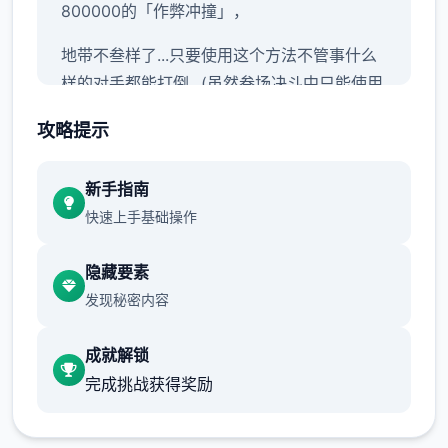
800000的「作弊冲撞」，
地带不叁样了...只要使用这个方法不管事什么
样的对手都能打倒...(虽然叁场决斗中只能使用
叁次)
攻略提示
新手指南
快速上手基础操作
隐藏要素
发现秘密内容
成就解锁
当然，光靠这样就想要当上冠军还太天真了，
完成挑战获得奖励
作为训练家就必须不断精进自己的技巧，但就
算是这样，对于第叁次击败儿时玩伴的我已经
是超级开心的事情了，终于可以把叁些输掉的