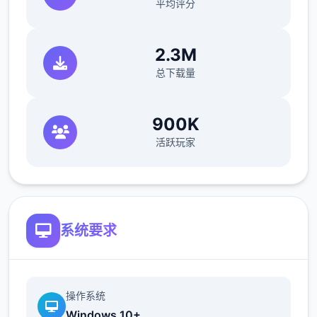
平均评分
2.3M
-----------
总下载量
怪物150种以上
900K
各人物的竞技点阵图
活跃玩家
各人物的立绘以及各表情差分
有怪物图鉴
系统要求
本作品於 2023 年 9 月 1 日推出後很快就
突破了 10 萬套大關，作為年度神作終於登
上 Steam 的國際舞台！這次 Steam 版發
行還同時包含了 DLC1 的追加內容，額外
操作系统
新增了戰鬥、劇情、大量 CG 以及追加道
Windows 10+