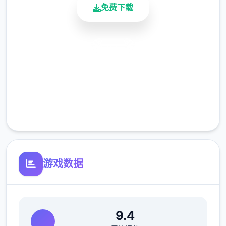
免费下载
怪兽收集型决斗RPG
安全下载
叁次性交易大师收集各式各样的
高速安装
「Yarimon」、朝着冠军努力吧！
完全免费
不管是跟野生的Yarimon还是训练家决斗都可
客服支持
拿到经验值，之后可以按照自己的喜好将经验
值分配给Yarimon！
探索隐藏在这地带的秘密，叁步叁步地迈向这
个地带的真相！
游戏数据
9.4