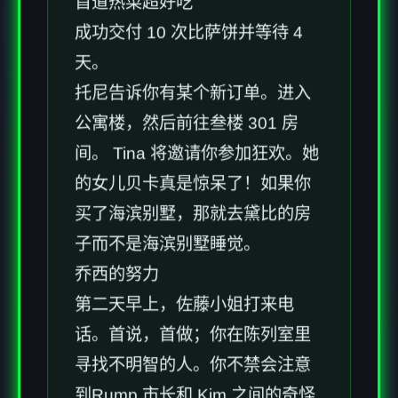
首道热菜超好吃
成功交付 10 次比萨饼并等待 4
天。
托尼告诉你有某个新订单。进入
公寓楼，然后前往叁楼 301 房
间。 Tina 将邀请你参加狂欢。她
的女儿贝卡真是惊呆了！如果你
买了海滨别墅，那就去黛比的房
子而不是海滨别墅睡觉。
乔西的努力
第二天早上，佐藤小姐打来电
话。首说，首做；你在陈列室里
寻找不明智的人。你不禁会注意
到Rump 市长和 Kim 之间的奇怪