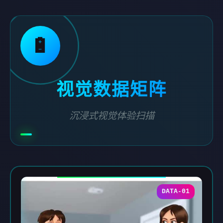
🔋
视觉数据矩阵
沉浸式视觉体验扫描
DATA-01