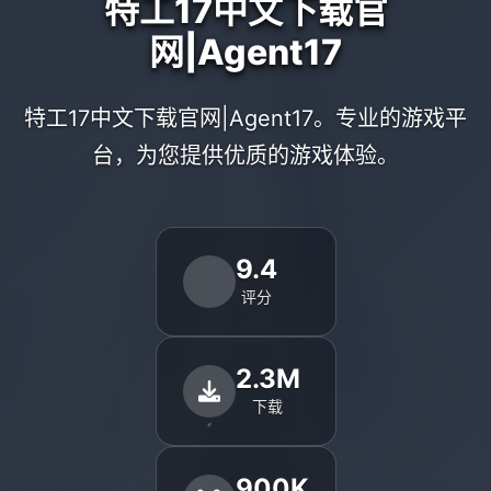
特工17中文下载官
网|Agent17
特工17中文下载官网|Agent17。专业的游戏平
台，为您提供优质的游戏体验。
9.4
评分
2.3M
下载
900K