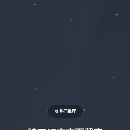
🎨 热门推荐