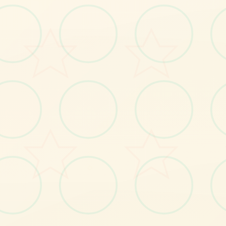
No.3
○