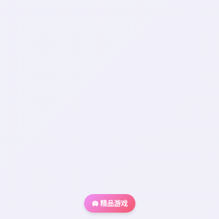
🛄 精品游戏