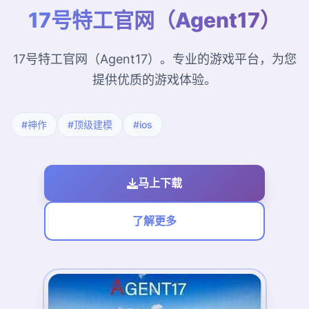
17号特工官网（Agent17）
17号特工官网（Agent17）。专业的游戏平台，为您
提供优质的游戏体验。
#神作
#顶级建模
#ios
马上下载
了解更多