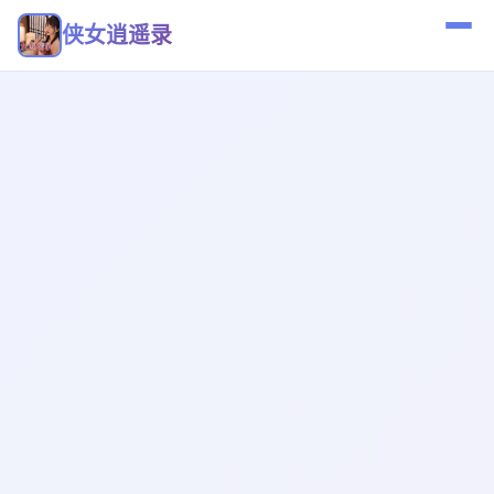
侠女逍遥录