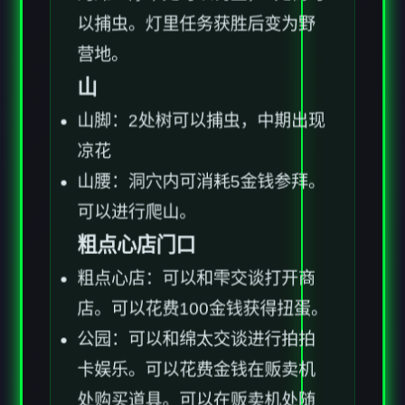
河滩：浮木处可以钓鱼，1处树可
以捕虫。灯里任务获胜后变为野
营地。
山
山脚：2处树可以捕虫，中期出现
凉花
山腰：洞穴内可消耗5金钱参拜。
可以进行爬山。
粗点心店门口
粗点心店：可以和雫交谈打开商
店。可以花费100金钱获得扭蛋。
公园：可以和绵太交谈进行拍拍
卡娱乐。可以花费金钱在贩卖机