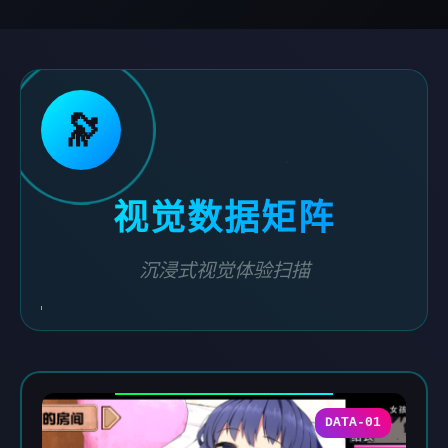
🔭
视觉数据矩阵
沉浸式视觉体验扫描
DATA-01