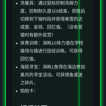
洗餐具：通过鼠标控制洗碗力
度，控制耐久度以0结束，获胜后
切换到下独时段并获得美雪的达
成度、金钱、回忆值。（没有答
错时有额外奖赏）
体育训练：消耗10体力值在学校
操场与镜进行田径训练。可获得
回忆值。
海底寻宝：消耗1鱼饵在海边参加
美月的寻宝活动。可获得鱼或迷
之碎片。
拍拍卡：