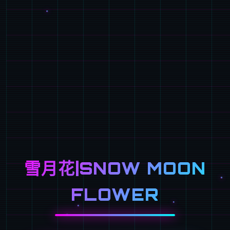
雪月花|SNOW MOON
FLOWER