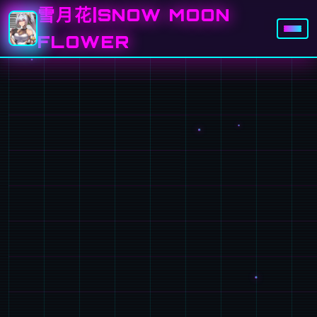
雪月花|SNOW MOON
FLOWER