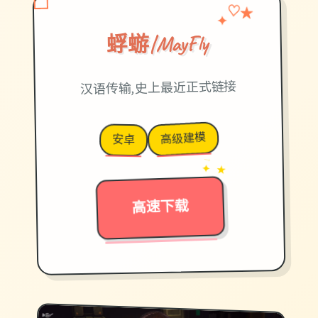
✦
♡
★
蜉蝣|MayFly
汉语传输,史上最近正式链接
高级建模
安卓
→
✦ ★
高速下载