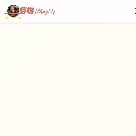
~~~
★
♡
✦
✧
♥
~
→
↗
蜉蝣|MayFly
✦ ✧ ★