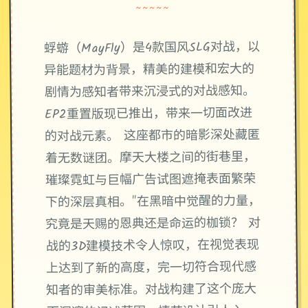
~~~~~
蜉蝣（MayFly）是4款国风SLG对战，以
异能题材为背景，精美的建模和宏大的
剧情为感知者带来沉浸式的对战感知。
EP2重置版现已推出，带来一切面改进
的对战元素。 这座都市的暗影深处藏匿
着无数谜团。摩天大楼之间的街巷里，
璀璨霓虹与巨幅广告试图遮掩表面繁荣
下的深层真相。"在黑暗中觉醒的力量，
究竟是天赐的恩典还是命运的枷锁？ 对
战的3D建模技术令人惊叹，在视觉表现
上达到了新的高度，完一切符合现代感
知者的审美标准。对战构建了这个庞大