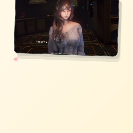
✧
♡
★
♥