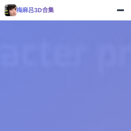
梅麻吕3D合集