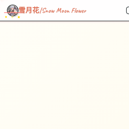
雪月花|Snow Moon Flower
✦ ✧ ★