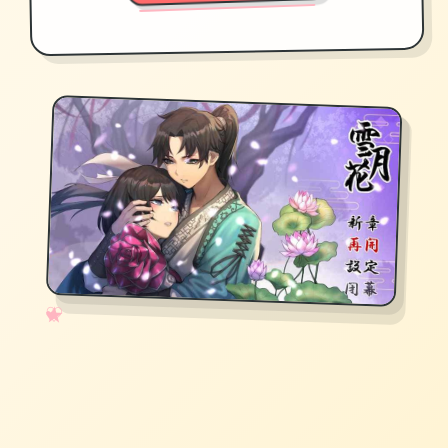
✧
♡
★
♥