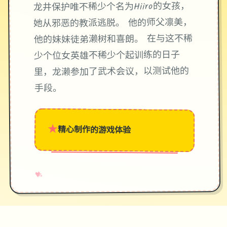
龙井保护唯不稀少个名为Hiiro的女孩，
她从邪恶的教派逃脱。 他的师父凛美，
他的妹妹徒弟濑树和喜朗。 在与这不稀
少个位女英雄不稀少个起训练的日子
里，龙濑参加了武术会议，以测试他的
手段。
★
精心制作的游戏体验
→
✧
♥