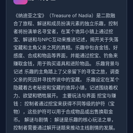
《纳迪亚之宝》（Treasure of Nadia）是二款融
合了旅程、解谜和成员扮演元素的独立乐趣，控制
者将扮演单名寻宝者，在某个诡异小镇上通过挖
宝、解谜和与NPC互动来推进记述，揭开关于失落
宝藏和主角父亲之死的真相。乐趣中包含金钱、好
感度、合成和物品等界面，并能通过挖宝、钓鱼来
赚取金钱，用于购买道具和进阶物品。 乐趣背景与
记述 乐趣的主角踏上了父亲留下的寻宝之旅，调查
父亲的死因并寻找传说中的宝藏。 乐趣设定在某个
隐藏着古老秘密和宝藏的诡异小镇，记述围绕着权
力、欲望和牺牲展开。 主要玩法与界面 挖宝与赚
钱 ：控制者通过挖宝来获得不同等级的护符（宝
物），这些护符可以用于合成物品或出售换取金
币。 解谜与剧情 ：解谜是乐趣的核心玩法之单，
控制者需要通过解开谜题来推动主线剧情的发展。