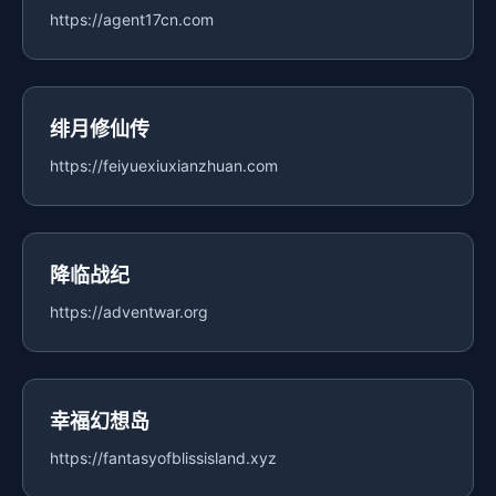
https://agent17cn.com
绯月修仙传
https://feiyuexiuxianzhuan.com
降临战纪
https://adventwar.org
幸福幻想岛
https://fantasyofblissisland.xyz