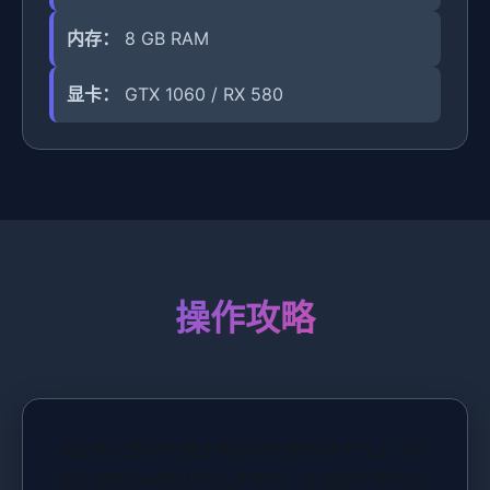
内存：
8 GB RAM
显卡：
GTX 1060 / RX 580
操作攻略
迪亚纳之宝讲的是主角追随他爸的脚步当上行程
家并遇到各种各样的人的情节，在程序中你可以