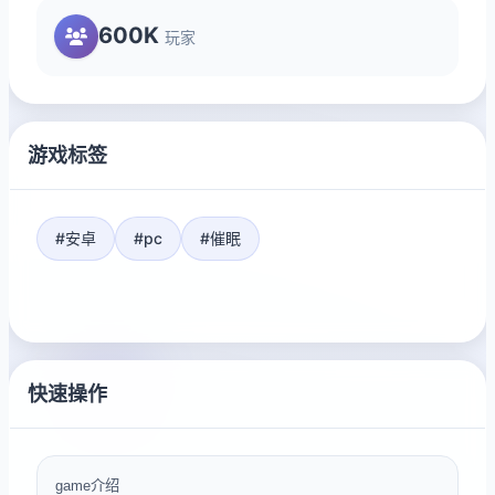
600K
玩家
游戏标签
#安卓
#pc
#催眠
快速操作
game介绍