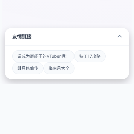
友情链接
请成为最能干的VTuber吧！
特工17攻略
绯月修仙传
梅麻吕大全
🎬 game介绍