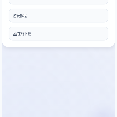
游玩教程
在线下载