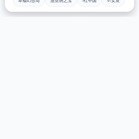
幸福幻想岛
迪亚纳之宝
i社中国
vr女友
📊 产品介绍
游戏特色