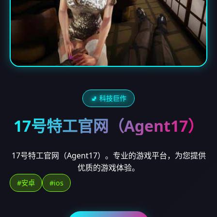
🚽 科技巨作
17号特工官网（Agent17）
17号特工官网（Agent17）。专业的游戏平台，为您提供
优质的游戏体验。
#安卓
#ios