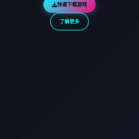
快速下载游戏
了解更多