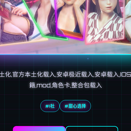
土化,官方本土化载入,安卓极近载入,安卓载入,IOS
籍,mod,角色卡,整合包载入
#I社
#甜心选择