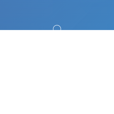
向下滚动
🛠️ 产品介绍
夏日传说_官方中文免费下载。专业的游戏平台，为